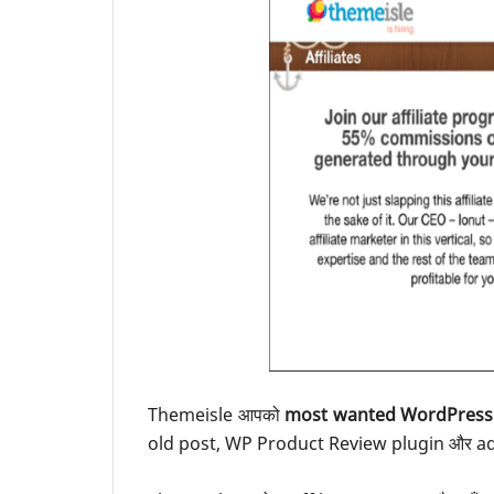
Themeisle आपको
most wanted WordPress 
old post, WP Product Review plugin और ad-bl