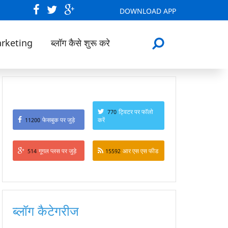
DOWNLOAD APP
arketing
ब्लॉग कैसे शुरू करे
ट्विटर पर फॉलो
770
फेसबुक पर जुड़े
करें
11200
गूगल प्लस पर जुड़े
आर एस एस फीड
514
15592
ब्लॉग कैटेगरीज