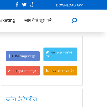
DOWNLOAD APP
arketing
ब्लॉग कैसे शुरू करे
ट्विटर पर फॉलो
770
फेसबुक पर जुड़े
करें
11200
गूगल प्लस पर जुड़े
आर एस एस फीड
514
15592
ब्लॉग कैटेगरीज