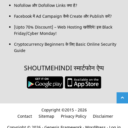
Nofollow और Dofollow Links क्या है?
Facebook में Ad Campaign कैसे Create और Publish करें?
[Upto 70% Discount] – Web Hosting खरीदिये! इस Black
Friday/Cyber Monday!
Cryptocurrency Beginners के लिए Basic Online Security
Guide
SHOUTMEHINDI स्मार्टफोन ऐप्प
Copyright ©2015 - 2026
Contact
Sitemap
Privacy Policy
Disclaimer
Copyright © 2026 ·
Genesis Framework
·
WordPress
·
Log in